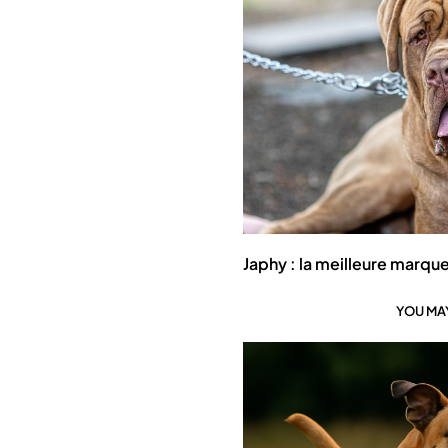
Japhy : la meilleure marqu
YOU MAY