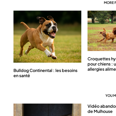
MORE 
Croquettes hy
pour chiens : u
allergies alim
Bulldog Continental : les besoins
en santé
YOU M
Vidéo abandon
de Mulhouse