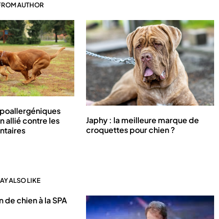
FROM AUTHOR
poallergéniques
Japhy : la meilleure marque de
n allié contre les
croquettes pour chien ?
entaires
AY ALSO LIKE
 de chien à la SPA